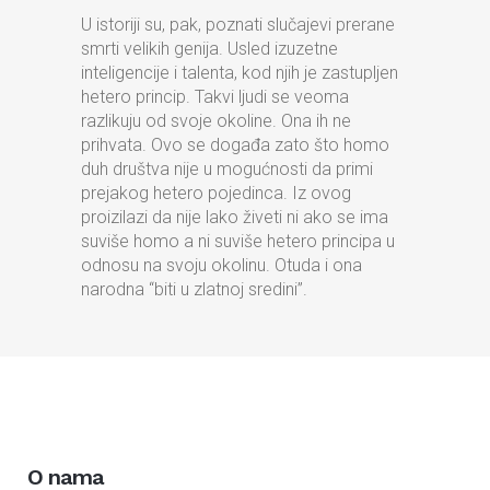
U istoriji su, pak, poznati slučajevi prerane
smrti velikih genija. Usled izuzetne
inteligencije i talenta, kod njih je zastupljen
hetero princip. Takvi ljudi se veoma
razlikuju od svoje okoline. Ona ih ne
prihvata. Ovo se događa zato što homo
duh društva nije u mogućnosti da primi
prejakog hetero pojedinca. Iz ovog
proizilazi da nije lako živeti ni ako se ima
suviše homo a ni suviše hetero principa u
odnosu na svoju okolinu. Otuda i ona
narodna “biti u zlatnoj sredini”.
O nama