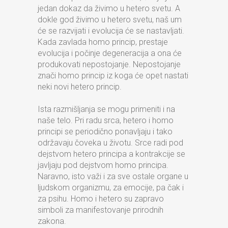
jedan dokaz da živimo u hetero svetu. A
dokle god živimo u hetero svetu, naš um
će se razvijati i evolucija će se nastavljati.
Kada zavlada homo princip, prestaje
evolucija i počinje degeneracija a ona će
produkovati nepostojanje. Nepostojanje
znači homo princip iz koga će opet nastati
neki novi hetero princip.
Ista razmišljanja se mogu primeniti i na
naše telo. Pri radu srca, hetero i homo
principi se periodično ponavljaju i tako
održavaju čoveka u životu. Srce radi pod
dejstvom hetero principa a kontrakcije se
javljaju pod dejstvom homo principa.
Naravno, isto važi i za sve ostale organe u
ljudskom organizmu, za emocije, pa čak i
za psihu. Homo i hetero su zapravo
simboli za manifestovanje prirodnih
zakona.