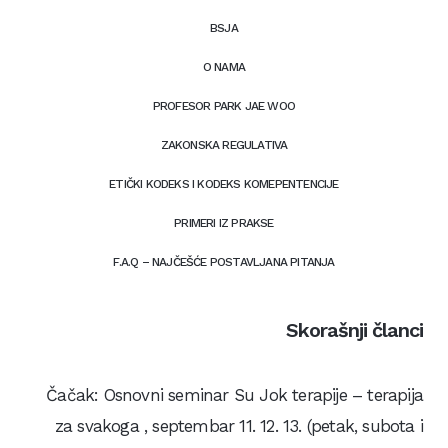
BSJA
O NAMA
PROFESOR PARK JAE WOO
ZAKONSKA REGULATIVA
ETIČKI KODEKS I KODEKS KOMEPENTENCIJE
PRIMERI IZ PRAKSE
F.A.Q – NAJČEŠĆE POSTAVLJANA PITANJA
Skorašnji članci
Čačak: Osnovni seminar Su Jok terapije – terapija
za svakoga , septembar 11. 12. 13. (petak, subota i