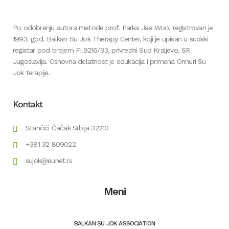
Po odobrenju autora metode prof. Parka Jae Woo, registrovan je
1993. god. Balkan Su Jok Therapy Center, koji je upisan u sudski
registar pod brojem FI.9216/93, privredni Sud Kraljevo, SR
Jugoslavija. Osnovna delatnost je edukacija i primena Onnuri Su
Jok terapije.
Kontakt
Stančići Čačak Srbija 32210
+381 32 809022
sujok@eunet.rs
Meni
BALKAN SU JOK ASSOCIATION