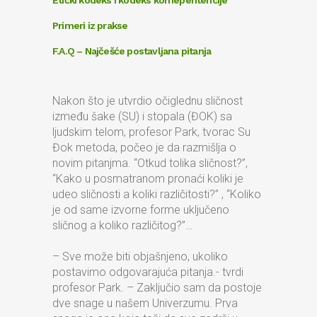
Etički kodeks i kodeks komepentencije
Primeri iz prakse
F.A.Q – Najčešće postavljana pitanja
Nakon što je utvrdio očiglednu sličnost
između šake (SU) i stopala (ĐOK) sa
ljudskim telom, profesor Park, tvorac Su
Đok metoda, počeo je da razmišlja o
novim pitanjma. “Otkud tolika sličnost?”,
“Kako u posmatranom pronaći koliki je
udeo sličnosti a koliki različitosti?” , “Koliko
je od same izvorne forme uključeno
sličnog a koliko različitog?”…
– Sve može biti objašnjeno, ukoliko
postavimo odgovarajuća pitanja.- tvrdi
profesor Park. – Zaključio sam da postoje
dve snage u našem Univerzumu. Prva