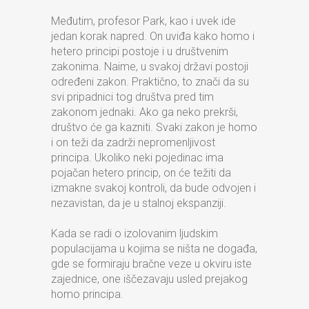
Međutim, profesor Park, kao i uvek ide
jedan korak napred. On uviđa kako homo i
hetero principi postoje i u društvenim
zakonima. Naime, u svakoj državi postoji
određeni zakon. Praktično, to znači da su
svi pripadnici tog društva pred tim
zakonom jednaki. Ako ga neko prekrši,
društvo će ga kazniti. Svaki zakon je homo
i on teži da zadrži nepromenljivost
principa. Ukoliko neki pojedinac ima
pojačan hetero princip, on će težiti da
izmakne svakoj kontroli, da bude odvojen i
nezavistan, da je u stalnoj ekspanziji.
Kada se radi o izolovanim ljudskim
populacijama u kojima se ništa ne događa,
gde se formiraju bračne veze u okviru iste
zajednice, one iščezavaju usled prejakog
homo principa.