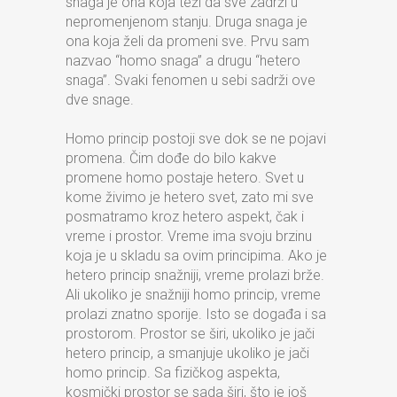
snaga je ona koja teži da sve zadrži u
nepromenjenom stanju. Druga snaga je
ona koja želi da promeni sve. Prvu sam
nazvao “homo snaga” a drugu “hetero
snaga”. Svaki fenomen u sebi sadrži ove
dve snage.
Homo princip postoji sve dok se ne pojavi
promena. Čim dođe do bilo kakve
promene homo postaje hetero. Svet u
kome živimo je hetero svet, zato mi sve
posmatramo kroz hetero aspekt, čak i
vreme i prostor. Vreme ima svoju brzinu
koja je u skladu sa ovim principima. Ako je
hetero princip snažniji, vreme prolazi brže.
Ali ukoliko je snažniji homo princip, vreme
prolazi znatno sporije. Isto se događa i sa
prostorom. Prostor se širi, ukoliko je jači
hetero princip, a smanjuje ukoliko je jači
homo princip. Sa fizičkog aspekta,
kosmički prostor se sada širi, što je još