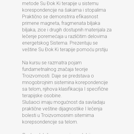
metode Su Đok Ki terapije u sistemu
korespondencije na šakama i stopalima
Praktično se demonstrira efikasnost
primene magneta, fragmenata biljaka
biljaka, zice i drugih dostupnih materijala za
lečenje poremećaja u različitim delovima
energetskog Sistema. Prezentuju se
veštine Su Đok Ki terapije pomoću prstiju
Na kursu se razmatra pojam
fundametnalnog značaja teorije
Troizvornosti. Daje se predstava o
mnogobrojnim sistemina korepondencije
sa telom, njihova klasifikacija I specifične
terapijske osobine.
Slušaoci imaju mogućnost da savladaju
praktične veštine dijagnostike I lečenja
bolesti u Troizvornosnim sitemima
korepsondencije sa telom.