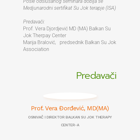
Posle odslušanog seminara dobija se
Medjunarodni sertifikat Su Jok terapje (ISA)
Predava
či:
Prof. Vera Djordjević MD (MA) Balkan Su
Jok Therpay Center
Marija Bralović, predsednik Balkan Su Jok
Association
Predavači
Prof. Vera Đorđević, MD(MA)
OSNIVAČ I DIREKTOR BALKAN SU JOK THERAPY
CENTER-A