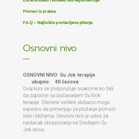
Etički kodeks i kodeks komepentencije
Primeri iz prakse
F.A.Q – Najčešće postavljana pitanja
Osnovni nivo
OSNOVNI NIVO Su Jok terapije
ukupno: 40 časova
Ovaj kurs se preporučuje svakome ko želi
da započne sa izučavanjem Su Đok
terapije. Stečene veštine slušaoci mogu
uspešno da primenjuju za pružanje pomoći
sebi i bližnjima. Osnovni nivo je uslov za
nastavak obrazovanja na Srednjem Su
Jok nivou.