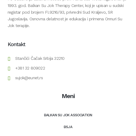
1993. god. Balkan Su Jok Therapy Center, koji je upisan u sudski
registar pod brojem FI.9216/93, privredni Sud Kraljevo, SR
Jugoslavija. Osnovna delatnost je edukacija i primena Onnuri Su
Jok terapije.
Kontakt
Stančići Čačak Srbija 32210
+381 32 809022
sujok@eunet.rs
Meni
BALKAN SU JOK ASSOCIATION
BSJA