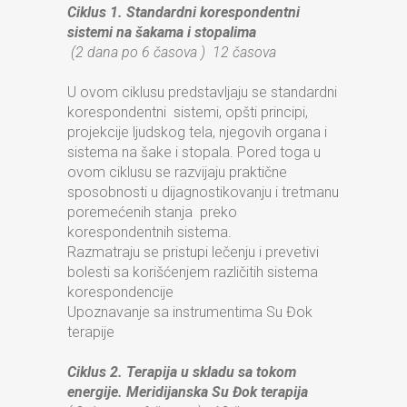
Ciklus 1. Standardni korespondentni
sistemi na šakama i stopalima
(2 dana po 6 časova ) 12 časova
U ovom ciklusu predstavljaju se standardni
korespondentni sistemi, opšti principi,
projekcije ljudskog tela, njegovih organa i
sistema na šake i stopala. Pored toga u
ovom ciklusu se razvijaju praktične
sposobnosti u dijagnostikovanju i tretmanu
poremećenih stanja preko
korespondentnih sistema.
Razmatraju se pristupi lečenju i prevetivi
bolesti sa korišćenjem različitih sistema
korespondencije
Upoznavanje sa instrumentima Su Đok
terapije
Ciklus 2. Terapija u skladu sa tokom
energije. Meridijanska Su Đok terapija