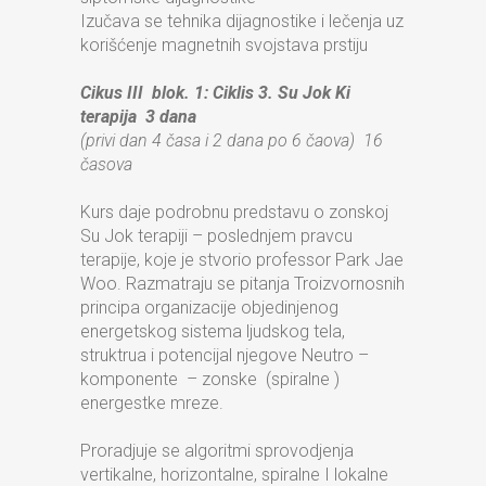
Izučava se tehnika dijagnostike i lečenja uz
korišćenje magnetnih svojstava prstiju
Cikus III blok. 1: Ciklis 3. Su Jok Ki
terapija 3 dana
(privi dan 4 časa i 2 dana po 6 čaova) 16
časova
Kurs daje podrobnu predstavu o zonskoj
Su Jok terapiji – poslednjem pravcu
terapije, koje je stvorio professor Park Jae
Woo. Razmatraju se pitanja Troizvornosnih
principa organizacije objedinjenog
energetskog sistema ljudskog tela,
struktrua i potencijal njegove Neutro –
komponente – zonske (spiralne )
energestke mreze.
Proradjuje se algoritmi sprovodjenja
vertikalne, horizontalne, spiralne I lokalne