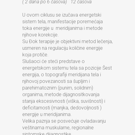
( 2 dana po 6 časova) 12 časova
U ovom ciklusu se izučava energetski
sistem tela, manifestacije poremećaja
toka energije u meridijanima i metode
njihove korekcije.
Su Đok terapije je objektivni metod lečenja,
usmeren na regulaciju količine energije
koja protiče.
Slušaoci će steći predstave o
energetskom sistemu tela sa pozicije Šest
energija, o topografiji meridijana tela i
njihovoj povezanosti sa šupljim i
parehimatoznim (punim, solidnim)
organima, metode dijagnositkovanja
stanja ekscesivnosti (viška, suvišnosti) i
deficitarnosti (manjka, dedovoljnosti )
energije u meridijanima.
Velika paznja se posvećuje ovladavanju
veštinama muskularne, regionalne
siptomske dijagnostike