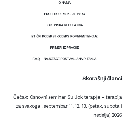
O NAMA
PROFESOR PARK JAE WOO
ZAKONSKA REGULATIVA
ETIČKI KODEKS I KODEKS KOMEPENTENCIJE
PRIMERI IZ PRAKSE
F.A.Q – NAJČEŠĆE POSTAVLJANA PITANJA
Skorašnji članci
Čačak: Osnovni seminar Su Jok terapije – terapija
za svakoga , septembar 11. 12. 13. (petak, subota i
nedelja) 2026