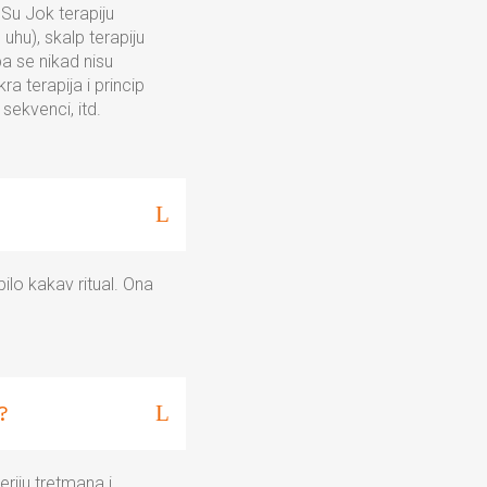
Su Jok terapiju
uhu), skalp terapiju
a se nikad nisu
ra terapija i princip
 sekvenci, itd.
bilo kakav ritual. Ona
?
riju tretmana i