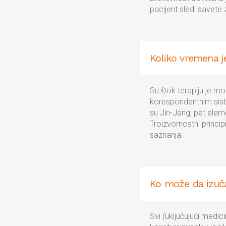
pacijent sledi savete
Koliko vremena j
Su Đok terapiju je mog
korespondentnim sistem
su Jin-Jang, pet elem
Troizvornostni princi
saznanja.
Ko može da izuča
Svi (uključujući medi