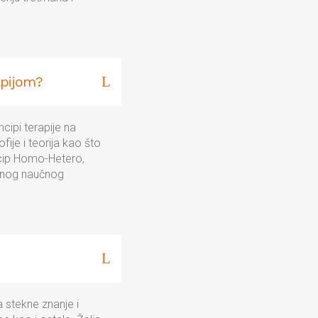
apijom?
cipi terapije na
ije i teorija kao što
ncip Homo-Hetero,
jenog naučnog
a stekne znanje i