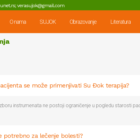
unet.rs; verasujok@gmail.com
O nama
SUJOK
Obrazovanje
Literatura
nja
acijenta se može primenjivati Su Đok terapija?
izboru instrumenata ne postoji ograničenje u pogledu starosti pac
e potrebno za lečenje bolesti?