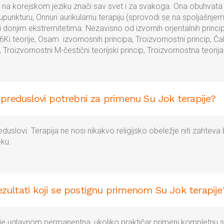
na korejskom jeziku znači sav svet i za svakoga. Ona obuhvata 
kupunkturu, Onnuri aurikularnu terapiju (sprovodi se na spoljašnjem 
 donjim ekstremitetima. Nezavisno od izvornih orjentalnih princip
 6Ki teorije, Osam izvornosnih principa, Troizvornostni princip, Čak
 Troizvornostni M-čestični teorijski princip, Troizvornostna teorija
preduslovi potrebni za primenu Su Jok terapije?
duslovi. Terapija ne nosi nikakvo religijsko obeležje niti zahteva 
ku.
rezultati koji se postignu primenom Su Jok terapije
je uglavnom permanentna, ukoliko praktičar primeni kompletnu se