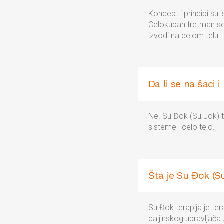
Koncept i principi su i
Celokupan tretman se 
izvodi na celom telu.
Da li se na šaci 
Ne. Su Đok (Su Jok) t
sisteme i celo telo.
Šta je Su Đok (Su
Su Đok terapija je ter
daljinskog upravljača 