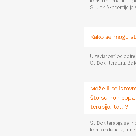
koristi minimalnu log
Su Jok Akademije je s
Kako se mogu ste
U zavisnosti od potre
Su Đok literaturu. Ba
Može li se istovr
što su homeopati
terapija itd…?
Su Đok terapija se mo
kontraindikacija, ni ne