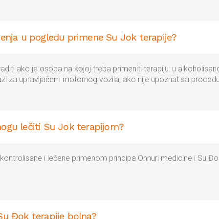
ičenja u pogledu primene Su Jok terapije?
raditi ako je osoba na kojoj treba primeniti terapiju: u alkoholisa
azi za upravljačem motornog vozila, ako nije upoznat sa procedu
mogu lečiti Su Jok terapijom?
 kontrolisane i lečene primenom principa Onnuri medicine i Su Đ
 Su Đok terapije bolna?