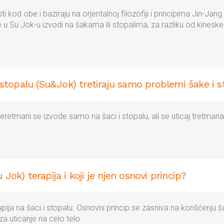
sti kod obe i baziraju na orjentalnoj filozofiji i principima Jin-Jan
u Su Jok-u izvodi na šakama ili stopalima, za razliku od kinesk
i stopalu (Su&Jok) tretiraju samo problemi šake i 
eretmani se izvode samo na šaci i stopalu, ali se uticaj tretmana
 Jok) terapija i koji je njen osnovi princip?
apija na šaci i stopalu. Osnovni princip se zasniva na korišćenju 
za uticanje na celo telo.