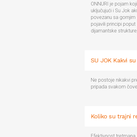
ONNURI je pojam koji 
uključujući i Su Jok a
povezanu sa gornjim i
pojavili principi poput
dijamantske strukture,
SU JOK Kakvi su 
Ne postoje nikakvi pre
pripada svakom čove
Koliko su trajni 
Efektivnost tretmana 