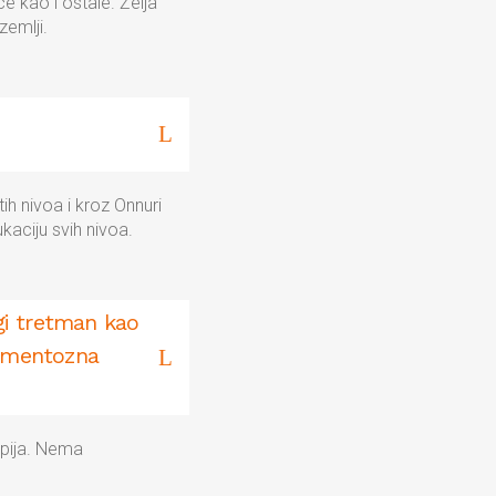
e kao i ostale. Želja
zemlji.
ih nivoa i kroz Onnuri
kaciju svih nivoa.
ugi tretman kao
kamentozna
apija. Nema