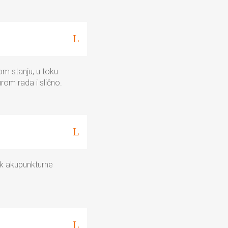
nom stanju, u toku
rom rada i slično.
ok akupunkturne