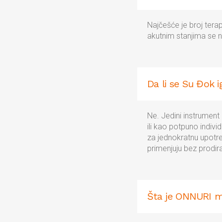
Najčešće je broj terap
akutnim stanjima se n
Da li se Su Đok 
Ne. Jedini instrument
ili kao potpuno indivi
za jednokratnu upotreb
primenjuju bez prodir
Šta je ONNURI m