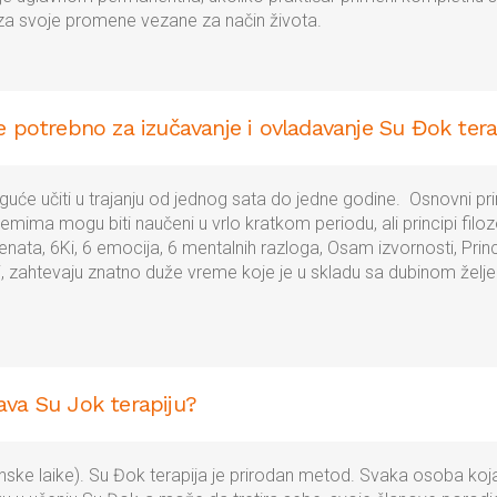
 za svoje promene vezane za način života.
e potrebno za izučavanje i ovladavanje Su Đok ter
uće učiti u trajanju od jednog sata do jedne godine. Osnovni prin
ima mogu biti naučeni u vrlo kratkom periodu, ali principi filozof
enata, 6Ki, 6 emocija, 6 mentalnih razloga, Osam izvornosti, Pri
pi, zahtevaju znatno duže vreme koje je u skladu sa dubinom žel
va Su Jok terapiju?
cinske laike). Su Đok terapija je prirodan metod. Svaka osoba koj