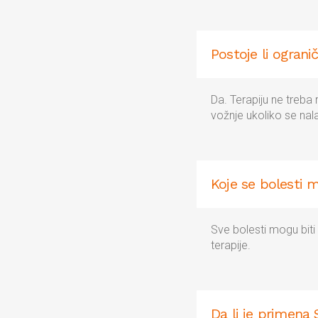
Postoje li ogran
Da. Terapiju ne treba 
vožnje ukoliko se nal
Koje se bolesti 
Sve bolesti mogu biti
terapije.
Da li je primena