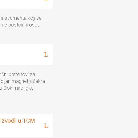
 instrumenta koji se
 ne postoji ni oset.
tični prstenovi za
dijan magneti), čakra
u Đok miro igle,
 izvodi u TCM