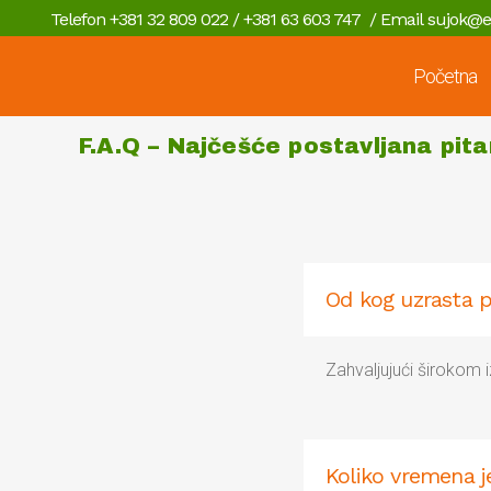
Telefon +381 32 809 022 / +381 63 603 747 / Email
sujok@e
Početna
F.A.Q – Najčešće postavljana pita
Od kog uzrasta p
Zahvaljujući širokom 
Koliko vremena j