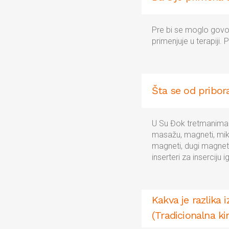
Pre bi se moglo govor
primenjuje u terapiji.
Šta se od pribor
U Su Đok tretmanima se 
masažu, magneti, mikr
magneti, dugi magneti;
inserteri za inserciju
Kakva je razlika
(Tradicionalna k