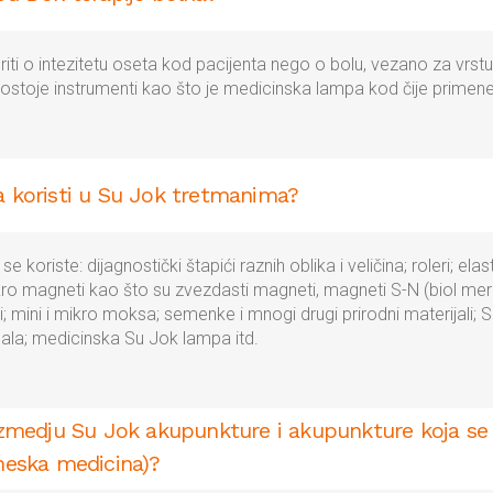
iti o intezitetu oseta kod pacijenta nego o bolu, vezano za vrstu
 Postoje instrumenti kao što je medicinska lampa kod čije primene
a koristi u Su Jok tretmanima?
koriste: dijagnostički štapići raznih oblika i veličina; roleri; elas
o magneti kao što su zvezdasti magneti, magneti S-N (biol meri
 mini i mikro moksa; semenke i mnogi drugi prirodni materijali; S
 igala; medicinska Su Jok lampa itd.
 izmedju Su Jok akupunkture i akupunkture koja se
ineska medicina)?