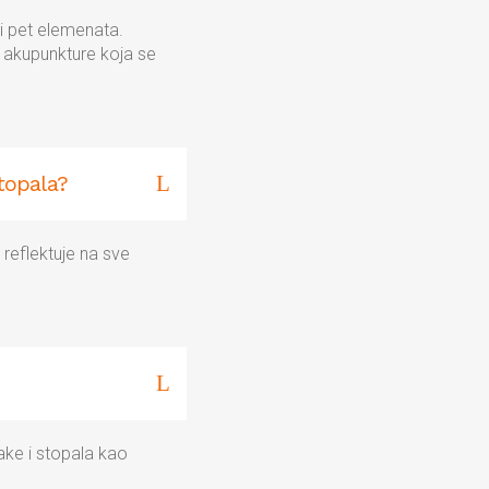
g i pet elemenata.
e akupunkture koja se
stopala?
 reflektuje na sve
šake i stopala kao