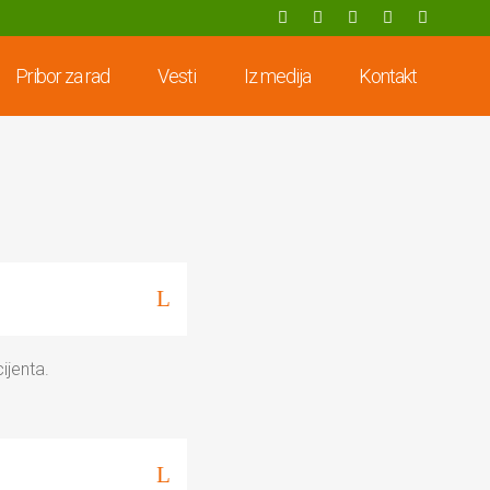
Pribor za rad
Vesti
Iz medija
Kontakt
ijenta.