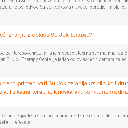
iku u učenju Su Đok-a može da tretira sebe, svoje članove porodic
tvaranje po jednog Su Jok doktora u svakoj porodici na planeti 
ći znanja iz oblasti Su Jok terapije?
be zainteresovanih, znanja je moguće steći na seminarima različit
lkan Su Jok Therapy Center je jedan od ovlašćenih centara za edu
emeno primenjivati Su Jok terapija uz bilo koji dr
ja, fizikalna terapija, kineska akupunktura, medi
že primenjivati sa svim sistemima medicine i svim oblicima ter
željenih efekata.