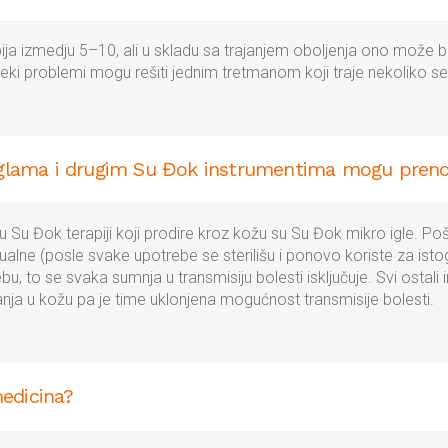
ija izmedju 5–10, ali u skladu sa trajanjem oboljenja ono može biti
eki problemi mogu rešiti jednim tretmanom koji traje nekoliko se
iglama i drugim Su Đok instrumentima mogu prenos
 u Su Đok terapiji koji prodire kroz kožu su Su Đok mikro igle. Po
dualne (posle svake upotrebe se sterilišu i ponovo koriste za istog 
u, to se svaka sumnja u transmisiju bolesti isključuje. Svi ostali 
anja u kožu pa je time uklonjena mogućnost transmisije bolesti.
edicina?