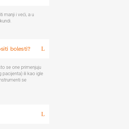
 manji i veći, a u
kundi.
iti bolesti?
što se one primenjuju
pacijenta) ili kao igle
instrumenti se