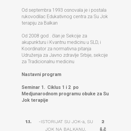
Od septembra 1993 osnovala je i postala
rukovodilac Edukativnog centra za Su Jok
terapiju za Balkan
Od 2008 god . član je Sekcije za
akupunkturu i Kvantnu medicinu u SLD, i
Koordinator za normativna pitanja
Udruženja za Javno zdravlje Srbije, sekcije
za Tradicionalnu medicinu
Nastavni program
S
eminar 1. Ciklus 1 i 2 po
Medjunarodnom programu obuke za Su
Jok terapije
1.1.
-ISTORIJAT SU JOK-a, SU
2
JOK NA BALKANU,
š.č