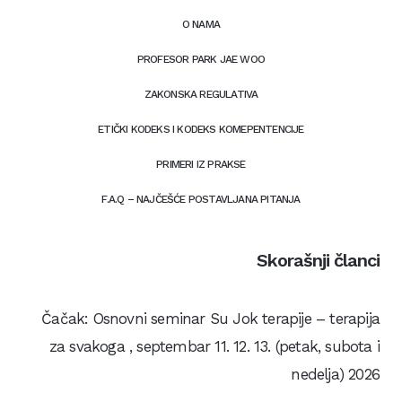
O NAMA
PROFESOR PARK JAE WOO
ZAKONSKA REGULATIVA
ETIČKI KODEKS I KODEKS KOMEPENTENCIJE
PRIMERI IZ PRAKSE
F.A.Q – NAJČEŠĆE POSTAVLJANA PITANJA
Skorašnji članci
Čačak: Osnovni seminar Su Jok terapije – terapija
za svakoga , septembar 11. 12. 13. (petak, subota i
nedelja) 2026