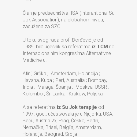
Član je predsedništva ISA (Interantional Su
Jok Association), na globalnom nivou,
zadužena za SZO
U toku svog rada prof. Đorđević je od
1989. bila učesnik sa referatima
iz TCM
na
Internacionalnim kongresima Alternativne
Medicine u:
Atini, Grčka ; Amsterdam, Holandija ;
Havana, Kuba ; Pert, Australia ; Bombay,
India ; Malaga, Španija ; Moskva, USSR ;
Kolombo , Šri Lanka ; Krakow, Poljska
A sa referatima
iz Su Jok terapije
od
1997. god., učestvovala je u Njujorku, USA;
Beču, Austria 2x, Prag, Češka; Berlin,
Nemačka; Brisel, Belgija; Amsterdam,
Holandija; Beograd, Srbija