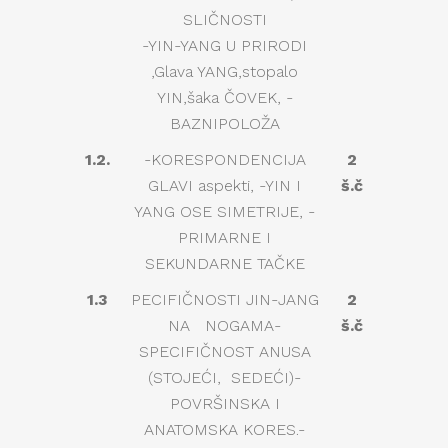
SLIČNOSTI
-YIN-YANG U PRIRODI
,Glava YANG,stopalo
YIN,šaka ČOVEK, -
BAZNIPOLOŽA
1.2.
-KORESPONDENCIJA
2
GLAVI aspekti, -YIN I
š.č
YANG OSE SIMETRIJE, -
PRIMARNE I
SEKUNDARNE TAČKE
1.3
PECIFIČNOSTI JIN-JANG
2
NA NOGAMA-
š.č
SPECIFIČNOST ANUSA
(STOJEĆI, SEDEĆI)-
POVRŠINSKA I
ANATOMSKA KORES.-