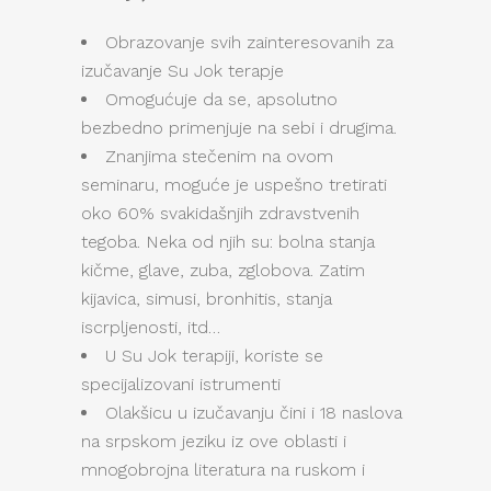
Obrazovanje svih zainteresovanih za
izučavanje Su Jok terapje
Omogućuje da se, apsolutno
bezbedno primenjuje na sebi i drugima.
Znanjima stečenim na ovom
seminaru, moguće je uspešno tretirati
oko 60% svakidašnjih zdravstvenih
tegoba. Neka od njih su: bolna stanja
kičme, glave, zuba, zglobova. Zatim
kijavica, simusi, bronhitis, stanja
iscrpljenosti, itd…
U Su Jok terapiji, koriste se
specijalizovani istrumenti
Olakšicu u izučavanju čini i 18 naslova
na srpskom jeziku iz ove oblasti i
mnogobrojna literatura na ruskom i