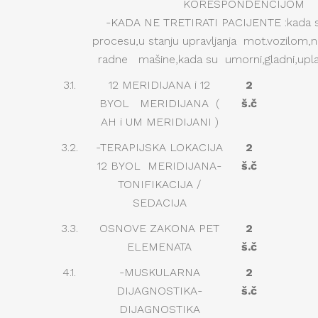
KORESPONDENCIJOM
-KADA NE TRETIRATI PACIJENTE :kada 
procesu,u stanju upravljanja mot.vozilom,
radne mašine,kada su umorni,gladni,upl
3.1.
12 MERIDIJANA i 12
2
BYOL MERIDIJANA (
š.č
AH i UM MERIDIJANI )
3.2.
-TERAPIJSKA LOKACIJA
2
12 BYOL MERIDIJANA-
š.č
TONIFIKACIJA /
SEDACIJA
3.3.
OSNOVE ZAKONA PET
2
ELEMENATA
š.č
4.1.
-MUSKULARNA
2
DIJAGNOSTIKA-
š.č
DIJAGNOSTIKA