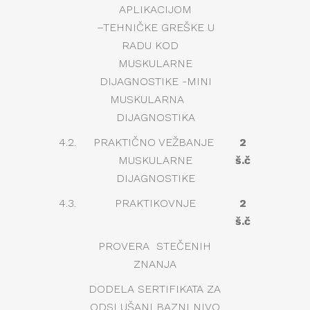
APLIKACIJOM
–TEHNIČKE GREŠKE U
RADU KOD
MUSKULARNE
DIJAGNOSTIKE -MINI
MUSKULARNA
DIJAGNOSTIKA
4.2.
PRAKTIČNO VEŽBANJE
2
MUSKULARNE
š.č
DIJAGNOSTIKE
4.3.
PRAKTIKOVNJE
2
š.č
PROVERA STEČENIH
ZNANJA
DODELA SERTIFIKATA ZA
ODSLUŠANI BAZNI NIVO