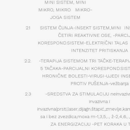
MINI SISTEM, MINI
MIKRO, MIKRO MIKRO-
JOGA SISTEM
2.1
SISTEM ČUNJA-INSEKT SISTEM,MINI IN
ČETIRI REAKTIVNE OSE, -PARCI
KORESPOND.SISTEM-ELEKTRIČNI TALAS I
INTENZITET PRITISKANJA
2.2.
-TERAPIJA SISTEMOM TRI TAČKE-TERAP
5 TAČAKA-PARCIJALNI KORESPOND.SIS
HRONIČNE BOLESTI-VIRUSI-UJEDI INS
PROTIV PUŠENJA-vežbanja
2.3
-SREDSTVA ZA STIMULACIJU neinvazivn
invazivna i
invazivna(prsti,laser,dijagn.štapić,zrnevlje,k
sa i bez zvezdica,moxa m-1,3,5,.., ž-2,4,6,..
ZA ENERGIZACIJU -PET KORAKA U