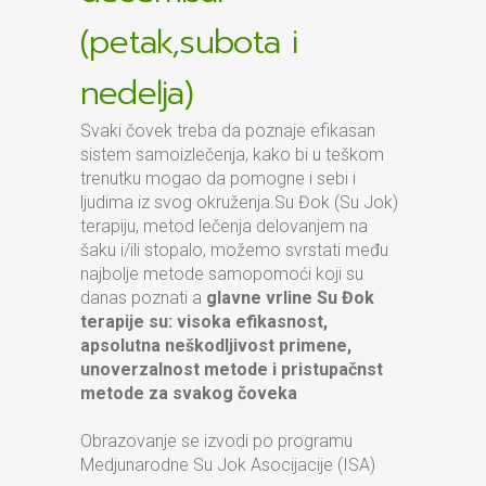
(petak,subota i
nedelja)
Svaki čovek treba da poznaje efikasan
sistem samoizlečenja, kako bi u teškom
trenutku mogao da pomogne i sebi i
ljudima iz svog okruženja.Su Đok (Su Jok)
terapiju, metod lečenja delovanjem na
šaku i/ili stopalo, možemo svrstati među
najbolje metode samopomoći koji su
danas poznati a
glavne vrline Su Đok
terapije su: visoka efikasnost,
apsolutna neškodljivost primene,
unoverzalnost metode i pristupačnst
metode za svakog čoveka
Obrazovanje se izvodi po programu
Medjunarodne Su Jok Asocijacije (ISA)