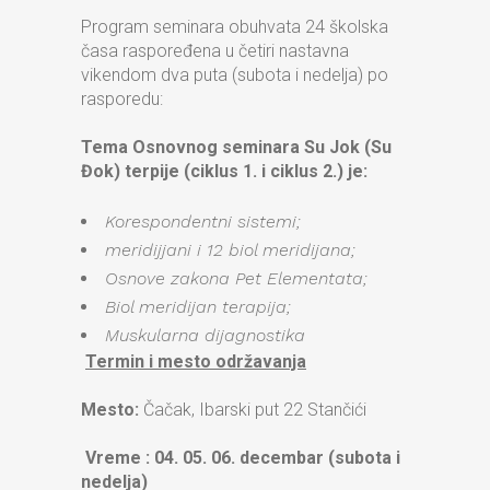
Program seminara obuhvata 24 školska
časa raspoređena u četiri nastavna
vikendom dva puta (subota i nedelja) po
rasporedu:
Tema Osnovnog seminara Su Jok (Su
Đok) terpije (ciklus 1. i ciklus 2.) je:
Korespondentni sistemi;
meridijjani i 12 biol meridijana;
Osnove zakona Pet Elementata;
Biol meridijan terapija;
Muskularna dijagnostika
Termin i mesto održavanja
Mesto:
Čačak, Ibarski put 22 Stančići
Vreme : 04. 05. 06. decembar (subota i
nedelja)