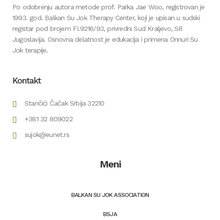
Po odobrenju autora metode prof. Parka Jae Woo, registrovan je
1993. god. Balkan Su Jok Therapy Center, koji je upisan u sudski
registar pod brojem FI.9216/93, privredni Sud Kraljevo, SR
Jugoslavija. Osnovna delatnost je edukacija i primena Onnuri Su
Jok terapije.
Kontakt
Stančići Čačak Srbija 32210
+381 32 809022
sujok@eunet.rs
Meni
BALKAN SU JOK ASSOCIATION
BSJA