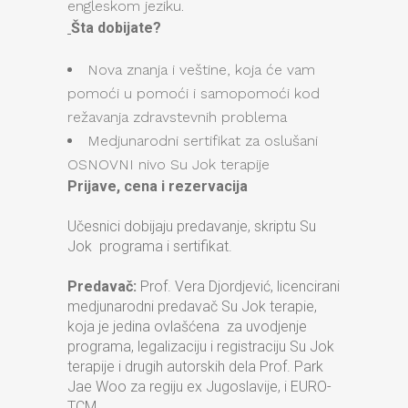
engleskom jeziku.
Šta dobijate?
Nova znanja i veštine, koja će vam
pomoći u pomoći i samopomoći kod
režavanja zdravstevnih problema
Medjunarodni sertifikat za oslušani
OSNOVNI nivo Su Jok terapije
Prijave, cena i rezervacija
Učesnici dobijaju predavanje, skriptu Su
Jok programa i sertifikat.
Predavač:
Prof. Vera Djordjević, licencirani
medjunarodni predavač Su Jok terapie,
koja je jedina ovlašćena za uvodjenje
programa, legalizaciju i registraciju Su Jok
terapije i drugih autorskih dela Prof. Park
Jae Woo za regiju ex Jugoslavije, i EURO-
TCM